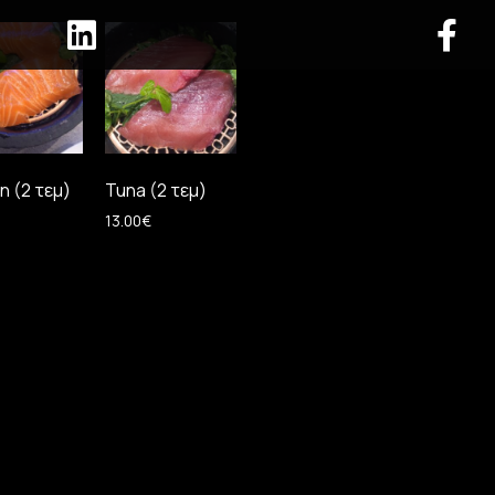
n (2 τεμ)
Tuna (2 τεμ)
13.00
€